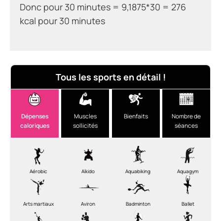
Donc pour 30 minutes =
9,1875*30 = 276
kcal pour 30 minutes
Tous les sports en détail !
Dépenses
Muscles
Bienfaits
Nombre de
caloriques
sollicités
séances
Aérobic
Aïkido
Aquabiking
Aquagym
Arts martiaux
Aviron
Badminton
Ballet