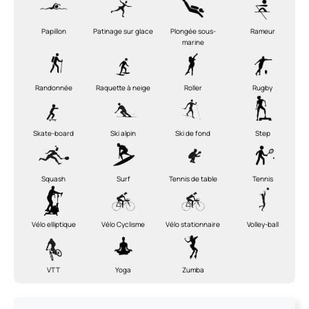
Papillon
Patinage sur glace
Plongée sous-
Rameur
marine
Randonnée
Raquette à neige
Roller
Rugby
Skate-board
Ski alpin
Ski de fond
Step
Squash
Surf
Tennis de table
Tennis
Vélo elliptique
Vélo Cyclisme
Vélo stationnaire
Volley-ball
VTT
Yoga
Zumba