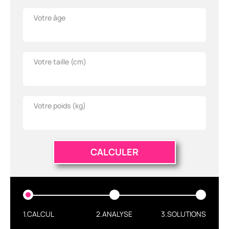
Votre âge
Votre taille (
cm
)
Votre poids (
kg
)
CALCULER
1.CALCUL
2.ANALYSE
3.SOLUTIONS