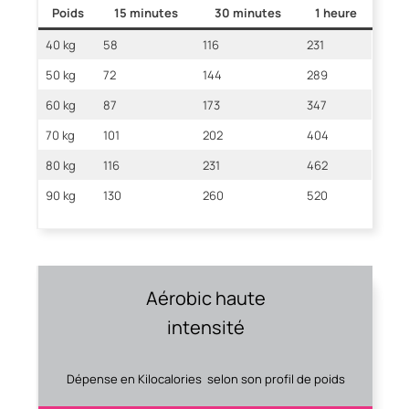
Poids
15 minutes
30 minutes
1 heure
40 kg
58
116
231
50 kg
72
144
289
60 kg
87
173
347
70 kg
101
202
404
80 kg
116
231
462
90 kg
130
260
520
Aérobic haute
intensité
Dépense en Kilocalories selon son profil de poids