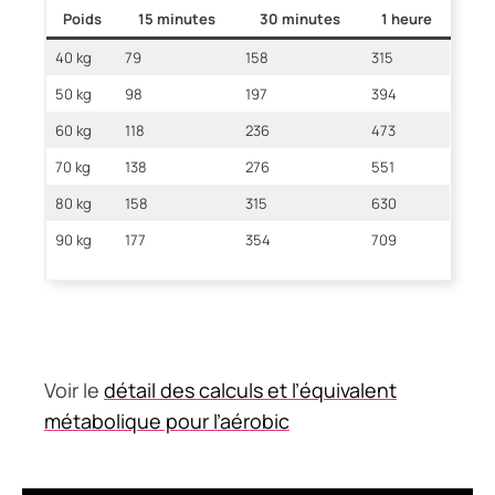
Poids
15 minutes
30 minutes
1 heure
40 kg
79
158
315
50 kg
98
197
394
60 kg
118
236
473
70 kg
138
276
551
80 kg
158
315
630
90 kg
177
354
709
Voir le
détail des calculs et l’équivalent
métabolique pour l’aérobic