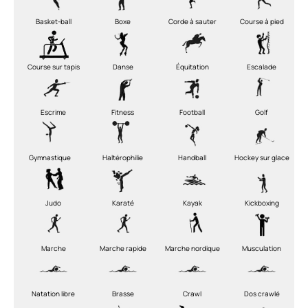
Basket-ball
Boxe
Corde à sauter
Course à pied
Course sur tapis
Danse
Équitation
Escalade
Escrime
Fitness
Football
Golf
Gymnastique
Haltérophilie
Handball
Hockey sur glace
Judo
Karaté
Kayak
Kickboxing
Marche
Marche rapide
Marche nordique
Musculation
Natation libre
Brasse
Crawl
Dos crawlé