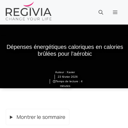
Aller
au
MEN
contenu
Dépenses énergétiques caloriques en calories
brûlées pour l’aérobic
Auteur :
Xavier
23 février 2026
Temps de lecture : 4
minutes
Montrer le sommaire