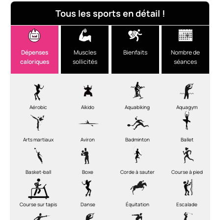
Tous les sports en détail !
Dépenses
Muscles
Bienfaits
Nombre de
caloriques
sollicités
séances
Aérobic
Aïkido
Aquabiking
Aquagym
Arts martiaux
Aviron
Badminton
Ballet
Basket-ball
Boxe
Corde à sauter
Course à pied
Course sur tapis
Danse
Équitation
Escalade