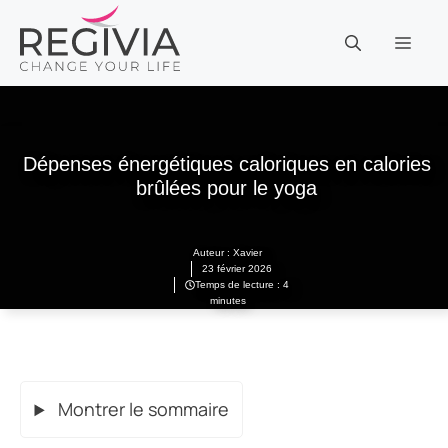
Aller
au
MEN
contenu
Dépenses énergétiques caloriques en calories
brûlées pour le yoga
Auteur :
Xavier
23 février 2026
Temps de lecture : 4
minutes
Montrer le sommaire