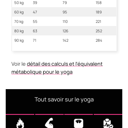
50 kg
39
79
158
60 kg
47
95
189
70 kg
55
110
221
80 kg
63
126
252
90 kg
71
142
284
Voir le
détail des calculs et l’équivalent
métabolique pour le yoga
Tout savoir sur le yoga