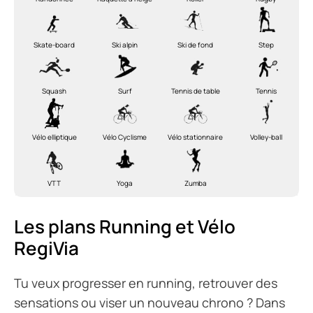
Skate-board
Ski alpin
Ski de fond
Step
Squash
Surf
Tennis de table
Tennis
Vélo elliptique
Vélo Cyclisme
Vélo stationnaire
Volley-ball
VTT
Yoga
Zumba
Les plans Running et Vélo
RegiVia
Tu veux progresser en running, retrouver des
sensations ou viser un nouveau chrono ? Dans