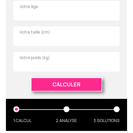
Votre âge
Votre taille (
cm
)
Votre poids (
kg
)
CALCULER
1.CALCUL
2.ANALYSE
3.SOLUTIONS