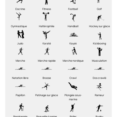
Escrime
Fitness
Football
Golf
Gymnastique
Haltérophilie
Handball
Hockey sur glace
Judo
Karaté
Kayak
Kickboxing
Marche
Marche rapide
Marche nordique
Musculation
Natation libre
Brasse
Crawl
Dos crawlé
Papillon
Patinage sur glace
Plongée sous-
Rameur
marine
Randonnée
Raquette à neige
Roller
Rugby