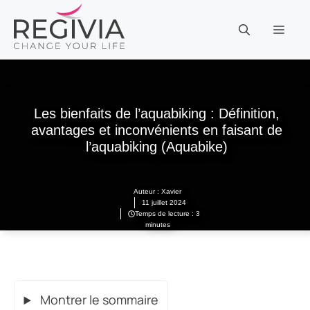
Aller
au
MEN
contenu
Les bienfaits de l’aquabiking : Définition,
avantages et inconvénients en faisant de
l’aquabiking (Aquabike)
Auteur :
Xavier
11 juillet 2024
Temps de lecture : 3
minutes
Montrer le sommaire