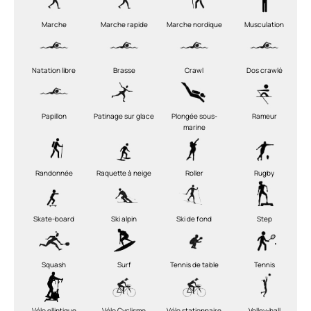
Marche
Marche rapide
Marche nordique
Musculation
Natation libre
Brasse
Crawl
Dos crawlé
Papillon
Patinage sur glace
Plongée sous-
Rameur
marine
Randonnée
Raquette à neige
Roller
Rugby
Skate-board
Ski alpin
Ski de fond
Step
Squash
Surf
Tennis de table
Tennis
Vélo elliptique
Vélo Cyclisme
Vélo stationnaire
Volley-ball