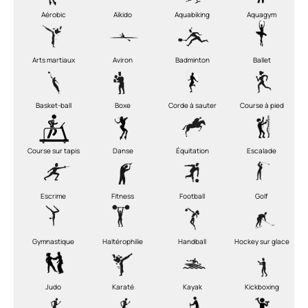
Aérobic
Aïkido
Aquabiking
Aquagym
Arts martiaux
Aviron
Badminton
Ballet
Basket-ball
Boxe
Corde à sauter
Course à pied
Course sur tapis
Danse
Équitation
Escalade
Escrime
Fitness
Football
Golf
Gymnastique
Haltérophilie
Handball
Hockey sur glace
Judo
Karaté
Kayak
Kickboxing