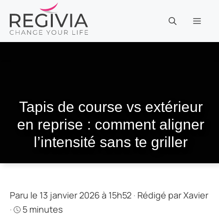
Aller
au
MEN
contenu
Tapis de course vs extérieur
en reprise : comment aligner
l’intensité sans te griller
Paru le 13 janvier 2026 à 15h52
·
Rédigé par
Xavier
·
5 minutes