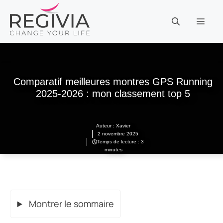
Aller
au
MEN
contenu
Comparatif meilleures montres GPS Running
2025-2026 : mon classement top 5
Auteur :
Xavier
2 novembre 2025
Temps de lecture : 3
minutes
Montrer le sommaire