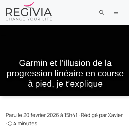
Aller
au
MEN
contenu
Garmin et l’illusion de la
progression linéaire en course
à pied, je t’explique
Paru le 20 février 2026 à 15h41
·
Rédigé par
Xavier
·
4 minutes