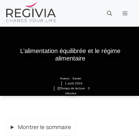
Aller
au
MEN
contenu
L’alimentation équilibrée et le régime
alimentaire
Auteur :
Xavier
1 août 2024
Temps de lecture : 3
minutes
Montrer le sommaire