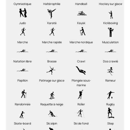
Gymnastique
Haltérophilie
Handball
Hockey sur glace
Judo
Karaté
Kayak
Kickboxing
Marche
Marche rapide
Marche nordique
Musculation
Natation libre
Brasse
Crawl
Dos crawlé
Papillon
Patinage sur glace
Plongée sous-
Rameur
marine
Randonnée
Raquette à neige
Roller
Rugby
Skate-board
Ski alpin
Ski de fond
Step