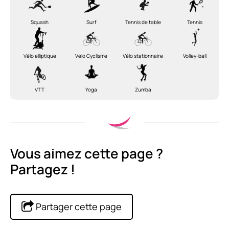
Squash
Surf
Tennis de table
Tennis
Vélo elliptique
Vélo Cyclisme
Vélo stationnaire
Volley-ball
VTT
Yoga
Zumba
Vous aimez cette page ?
Partagez !
Partager cette page