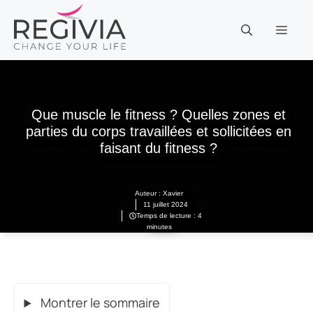
Aller
au
MEN
contenu
Que muscle le fitness ? Quelles zones et
parties du corps travaillées et sollicitées en
faisant du fitness ?
Auteur :
Xavier
11 juillet 2024
Temps de lecture : 4
minutes
Montrer le sommaire