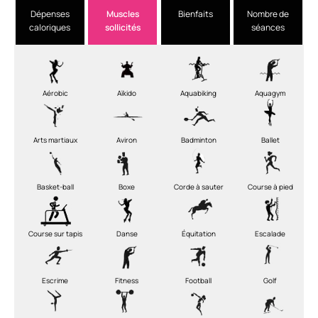
Dépenses
Muscles
Bienfaits
Nombre de
caloriques
sollicités
séances
Aérobic
Aïkido
Aquabiking
Aquagym
Arts martiaux
Aviron
Badminton
Ballet
Basket-ball
Boxe
Corde à sauter
Course à pied
Course sur tapis
Danse
Équitation
Escalade
Escrime
Fitness
Football
Golf