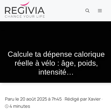
Aller
au
MEN
contenu
Calcule ta dépense calorique
réelle à vélo : âge, poids,
intensité…
Paru le 20 août 2025 à 7h45
·
Rédigé par
Xavier
·
4 minutes