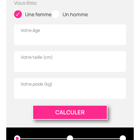
Vous êtes:
✓
✓
Une femme
Un homme
Votre âge
Votre taille (
cm
)
Votre poids (
kg
)
CALCULER