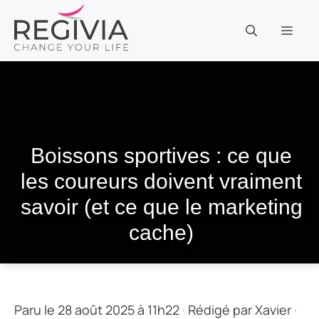
Aller
au
MEN
contenu
Boissons sportives : ce que
les coureurs doivent vraiment
savoir (et ce que le marketing
cache)
Paru le 28 août 2025 à 11h22
·
Rédigé par
Xavier
·