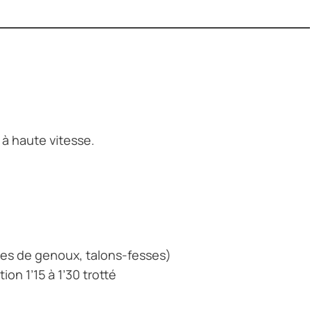
 à haute vitesse.
ées de genoux, talons-fesses)
on 1’15 à 1’30 trotté