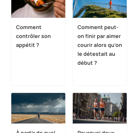
Comment
Comment peut-
contrôler son
on finir par aimer
appétit ?
courir alors qu’on
le détestait au
début ?
À partir de quel
Pourquoi deux