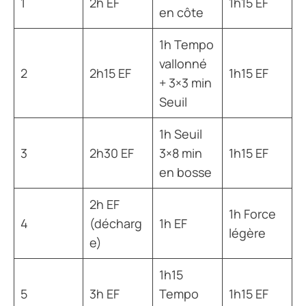
1
2h EF
1h15 EF
en côte
1h Tempo
vallonné
2
2h15 EF
1h15 EF
+ 3×3 min
Seuil
1h Seuil
3
2h30 EF
3×8 min
1h15 EF
en bosse
2h EF
1h Force
4
(décharg
1h EF
légère
e)
1h15
5
3h EF
Tempo
1h15 EF