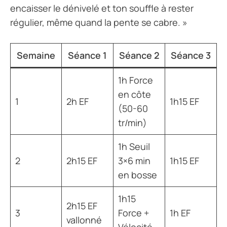
encaisser le dénivelé et ton souffle à rester
régulier, même quand la pente se cabre. »
Semaine
Séance 1
Séance 2
Séance 3
1h Force
en côte
1
2h EF
1h15 EF
(50-60
tr/min)
1h Seuil
2
2h15 EF
3×6 min
1h15 EF
en bosse
1h15
2h15 EF
3
Force +
1h EF
vallonné
Vélocité