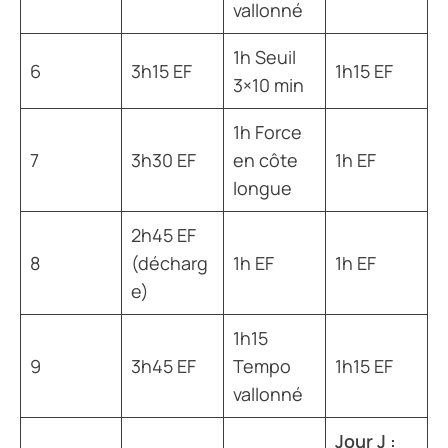
vallonné
1h Seuil
6
3h15 EF
1h15 EF
3×10 min
1h Force
7
3h30 EF
en côte
1h EF
longue
2h45 EF
8
(décharg
1h EF
1h EF
e)
1h15
9
3h45 EF
Tempo
1h15 EF
vallonné
Jour J :