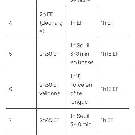
2h EF
4
(décharg
1h EF
1h EF
e)
1h Seuil
5
2h30 EF
3×8 min
1h15 EF
en bosse
1h15
2h30 EF
Force en
6
1h15 EF
vallonné
côte
longue
1h Seuil
7
2h45 EF
1h EF
3×10 min