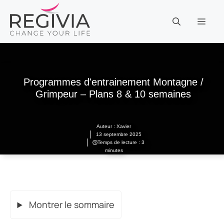
Aller
au
MEN
contenu
Programmes d'entrainement Montagne /
Grimpeur – Plans 8 & 10 semaines
Auteur :
Xavier
13 septembre 2025
Temps de lecture : 3
minutes
Montrer le sommaire