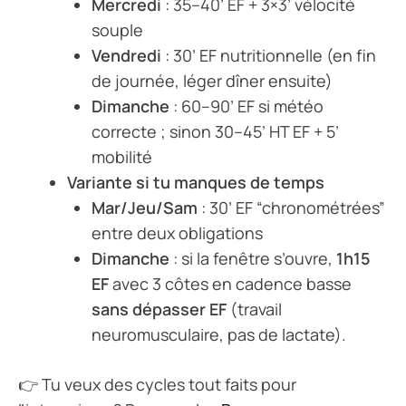
Mercredi
: 35–40’ EF + 3×3’ vélocité
souple
Vendredi
: 30’ EF nutritionnelle (en fin
de journée, léger dîner ensuite)
Dimanche
: 60–90’ EF si météo
correcte ; sinon 30–45’ HT EF + 5’
mobilité
Variante si tu manques de temps
Mar/Jeu/Sam
: 30’ EF “chronométrées”
entre deux obligations
Dimanche
: si la fenêtre s’ouvre,
1h15
EF
avec 3 côtes en cadence basse
sans dépasser EF
(travail
neuromusculaire, pas de lactate).
👉 Tu veux des cycles tout faits pour