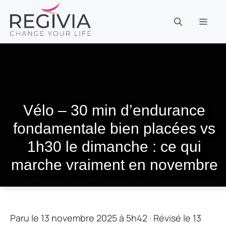
Aller
au
MEN
contenu
Vélo – 30 min d’endurance
fondamentale bien placées vs
1h30 le dimanche : ce qui
marche vraiment en novembre
Paru le 13 novembre 2025 à 5h42
·
Révisé le 13