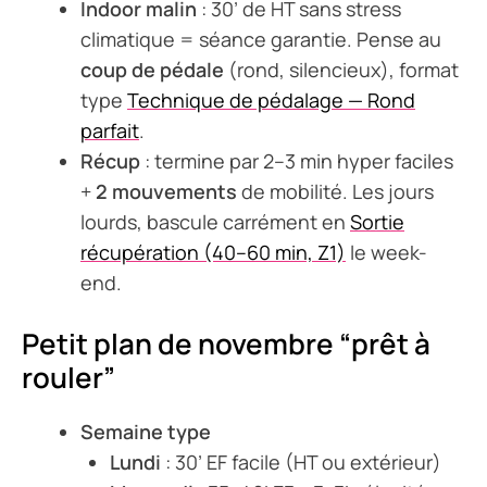
Indoor malin
: 30’ de HT sans stress
climatique = séance garantie. Pense au
coup de pédale
(rond, silencieux), format
type
Technique de pédalage — Rond
parfait
.
Récup
: termine par 2–3 min hyper faciles
+
2 mouvements
de mobilité. Les jours
lourds, bascule carrément en
Sortie
récupération (40–60 min, Z1)
le week-
end.
Petit plan de novembre “prêt à
rouler”
Semaine type
Lundi
: 30’ EF facile (HT ou extérieur)