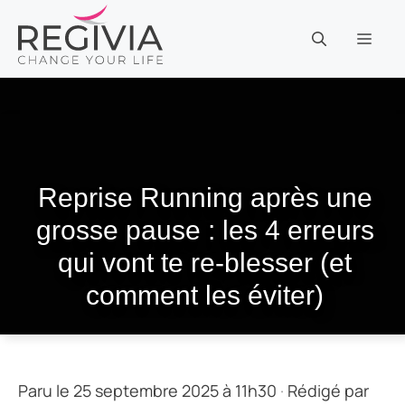
Aller
au
MEN
contenu
Reprise Running après une
grosse pause : les 4 erreurs
qui vont te re-blesser (et
comment les éviter)
Paru le 25 septembre 2025 à 11h30
·
Rédigé par