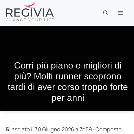
Vai
al
MEN
contenuto
Corri più piano e migliori di
più? Molti runner scoprono
tardi di aver corso troppo forte
per anni
Rilasciato il 30 Giugno 2026 a 7h59
·
Composto