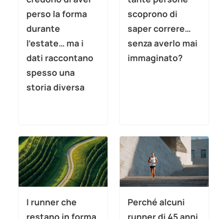
perso la forma
scoprono di
durante
saper correre…
l’estate… ma i
senza averlo mai
dati raccontano
immaginato?
spesso una
storia diversa
I runner che
Perché alcuni
restano in forma
runner di 45 anni