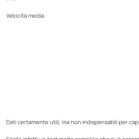
Velocità media.
Dati certamente utili, ma non indispensabili per ca
Esiste infatti un test molto semplice che può esse