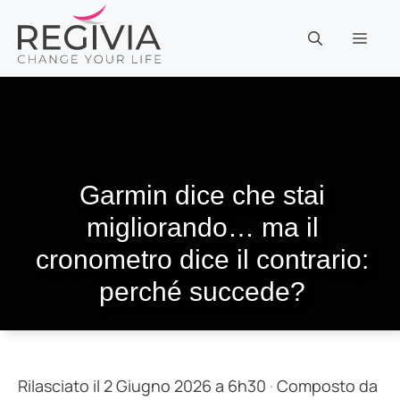
Vai
al
MEN
contenuto
Garmin dice che stai
migliorando… ma il
cronometro dice il contrario:
perché succede?
Rilasciato il 2 Giugno 2026 a 6h30
·
Composto da