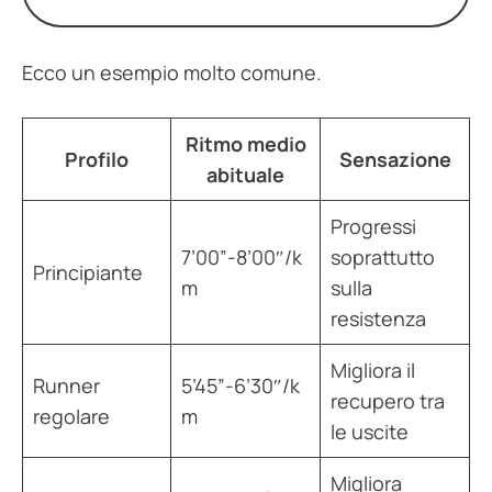
Ecco un esempio molto comune.
Ritmo medio
Profilo
Sensazione
abituale
Progressi
7’00”-8’00″/k
soprattutto
Principiante
m
sulla
resistenza
Migliora il
Runner
5’45”-6’30″/k
recupero tra
regolare
m
le uscite
Migliora