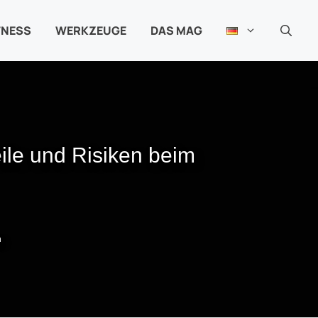
TNESS
WERKZEUGE
DAS MAG
eile und Risiken beim
n