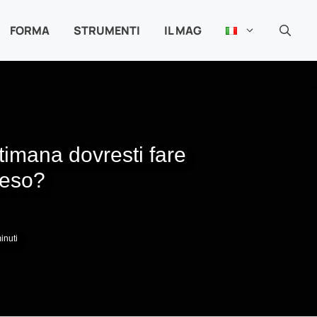
FORMA
STRUMENTI
IL MAG
timana dovresti fare
peso?
inuti