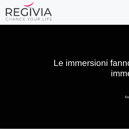
Vai
al
contenuto
Le immersioni fanno
imme
Au