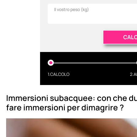
Il vostro peso (
kg
)
CAL
1.CALCOLO
2.A
Immersioni subacquee: con che dur
fare immersioni per dimagrire ?