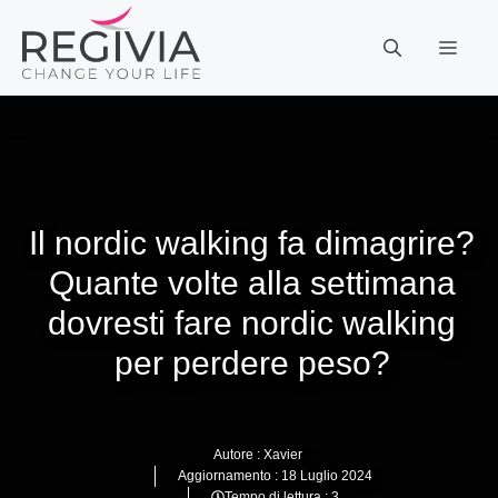
Vai
al
MEN
contenuto
Il nordic walking fa dimagrire?
Quante volte alla settimana
dovresti fare nordic walking
per perdere peso?
Autore :
Xavier
Aggiornamento :
18 Luglio 2024
Tempo di lettura : 3