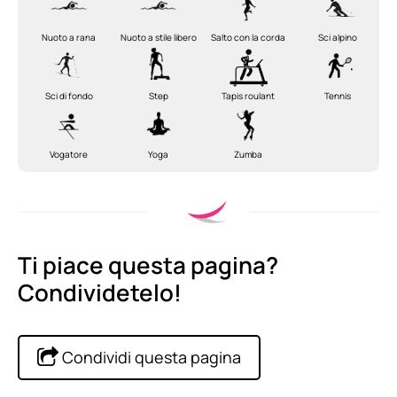
Nuoto a rana
Nuoto a stile libero
Salto con la corda
Sci alpino
Sci di fondo
Step
Tapis roulant
Tennis
Vogatore
Yoga
Zumba
Ti piace questa pagina?
Condividetelo!
Condividi questa pagina