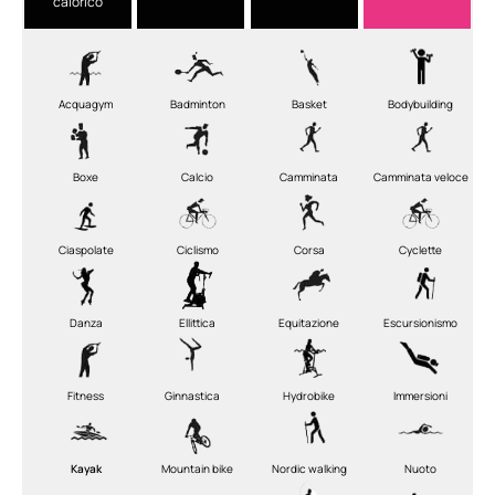
calorico
Acquagym
Badminton
Basket
Bodybuilding
Boxe
Calcio
Camminata
Camminata veloce
Ciaspolate
Ciclismo
Corsa
Cyclette
Danza
Ellittica
Equitazione
Escursionismo
Fitness
Ginnastica
Hydrobike
Immersioni
Kayak
Mountain bike
Nordic walking
Nuoto