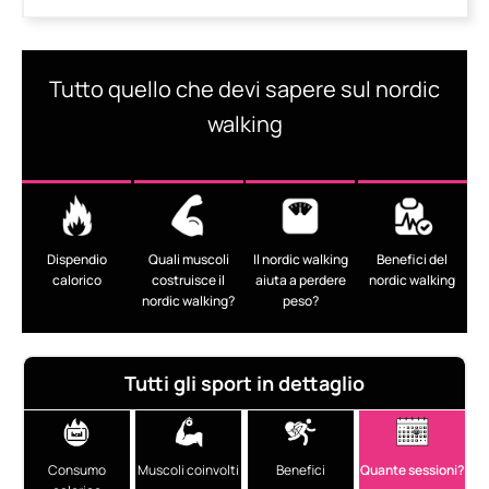
Tutto quello che devi sapere sul nordic
walking
Dispendio
Quali muscoli
Il nordic walking
Benefici del
calorico
costruisce il
aiuta a perdere
nordic walking
nordic walking?
peso?
Tutti gli sport in dettaglio
Consumo
Muscoli coinvolti
Benefici
Quante sessioni?