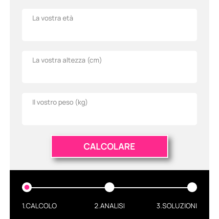
La vostra età
La vostra altezza (
cm
)
Il vostro peso (
kg
)
CALCOLARE
1.CALCOLO
2.ANALISI
3.SOLUZIONI