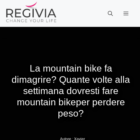
Vai
al
MEN
contenuto
La mountain bike fa
dimagrire? Quante volte alla
settimana dovresti fare
mountain bikeper perdere
peso?
Autore :
Xavier