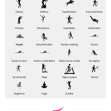
Danza
Ellittica
Equitazione
Escursionismo
Fitness
Ginnastica
Hydrobike
Immersioni
Kayak
Mountain bike
Nordic walking
Nuoto
Nuoto a rana
Nuoto a stile libero
Salto con la corda
Sci alpino
Sci di fondo
Step
Tapis roulant
Tennis
Vogatore
Yoga
Zumba