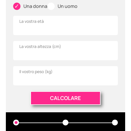
✓
✓
Una donna
Un uomo
La vostra età
La vostra altezza (
cm
)
Il vostro peso (
kg
)
CALCOLARE