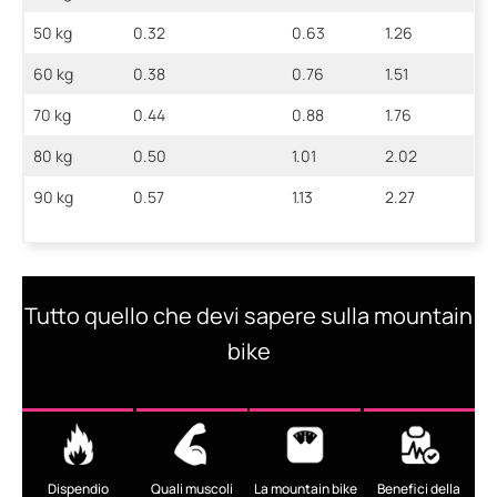
50 kg
0.32
0.63
1.26
60 kg
0.38
0.76
1.51
70 kg
0.44
0.88
1.76
80 kg
0.50
1.01
2.02
90 kg
0.57
1.13
2.27
Tutto quello che devi sapere sulla mountain
bike
Dispendio
Quali muscoli
La mountain bike
Benefici della