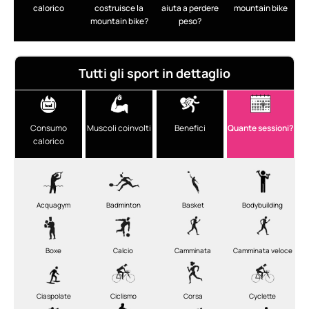
calorico
costruisce la
aiuta a perdere
mountain bike
mountain bike?
peso?
Tutti gli sport in dettaglio
Consumo
Muscoli coinvolti
Benefici
Quante sessioni?
calorico
Acquagym
Badminton
Basket
Bodybuilding
Boxe
Calcio
Camminata
Camminata veloce
Ciaspolate
Ciclismo
Corsa
Cyclette