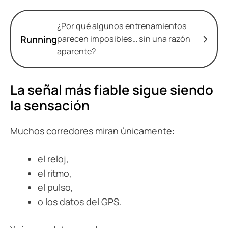
¿Por qué algunos entrenamientos
Running
parecen imposibles… sin una razón
aparente?
La señal más fiable sigue siendo
la sensación
Muchos corredores miran únicamente:
el reloj,
el ritmo,
el pulso,
o los datos del GPS.