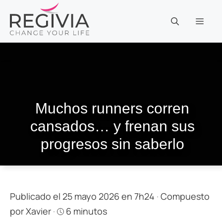
Saltar
al
MEN
contenido
Muchos runners corren
cansados… y frenan sus
progresos sin saberlo
Publicado el 25 mayo 2026 en 7h24
·
Compuesto
por
Xavier
·
6 minutos