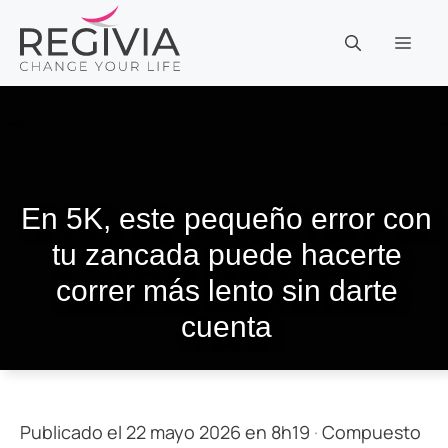
Saltar
al
MEN
contenido
En 5K, este pequeño error con
tu zancada puede hacerte
correr más lento sin darte
cuenta
Publicado el 22 mayo 2026 en 8h19
·
Compuesto