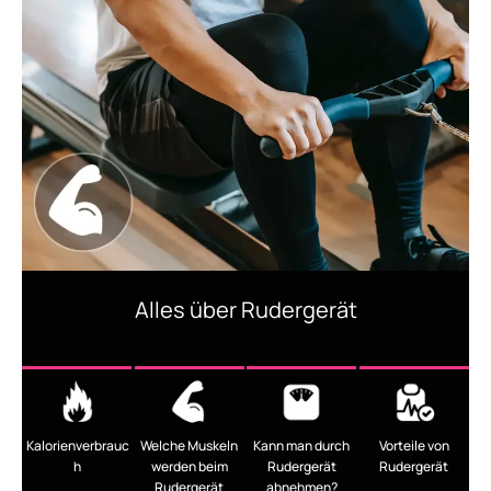
Alles über Rudergerät
Kalorienverbrauc
Welche Muskeln
Kann man durch
Vorteile von
h
werden beim
Rudergerät
Rudergerät
Rudergerät
abnehmen?