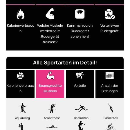
Kalorienverbrauc
Welche Muskeln
Kann man durch
Vorteile von
h
werden beim
Rudergerät
Rudergerät
Rudergerät
abnehmen?
trainiert?
Alle Sportarten im Detail!
Kalorienverbrauc
Beanspruchte
Vorteile
Anzahl der
h
Muskeln
Sitzungen
Aquabiking
Aquafitness
Badminton
Basketball