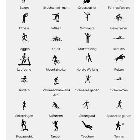
Boxen
Brustschwimmen
Crosstrainer
Fahrradfahren
Fitness
Fußball
Gymnastik
Heimtrainer
Joggen
Kajak
Krafttraining
Kraulen
Laufband
Mountainbike
Nordic Walking
Reiten
Rudern
Schneeschuhwand
Schnelles gehen
Schwimmen
ern
Seilspringen
Skifahren
Skilanglauf
Spazieren gehen
Stepaerobic
Tanzen
Tauchen
Tennis