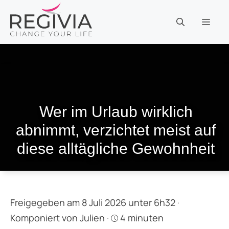
Zum
Inhalt
MEN
springen
Wer im Urlaub wirklich
abnimmt, verzichtet meist auf
diese alltägliche Gewohnheit
Freigegeben am 8 Juli 2026 unter 6h32
·
Komponiert von
Julien
·
4 minuten