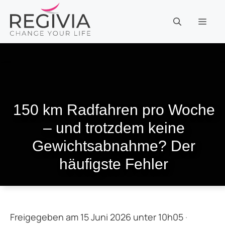
Zum
Inhalt
MEN
springen
150 km Radfahren pro Woche
– und trotzdem keine
Gewichtsabnahme? Der
häufigste Fehler
Freigegeben am 15 Juni 2026 unter 10h05
·