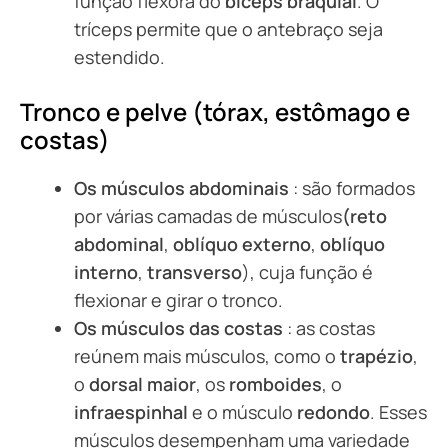
função flexora do
bíceps braquial
. O
tríceps permite que o antebraço seja
estendido.
Tronco e pelve (tórax, estômago e
costas)
Os
músculos abdominais
: são formados
por várias camadas de músculos
(reto
abdominal
,
oblíquo externo
,
oblíquo
interno
,
transverso
), cuja função é
flexionar e girar o tronco.
Os
músculos das costas
: as costas
reúnem mais músculos, como o
trapézio
,
o
dorsal maior
, os
romboides
, o
infraespinhal
e o músculo
redondo
. Esses
músculos desempenham uma variedade