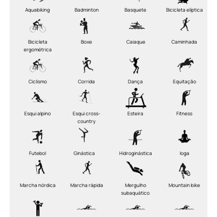
Aquabiking
Badminton
Basquete
Bicicleta elíptica
Bicicleta
Boxe
Caiaque
Caminhada
ergométrica
Ciclismo
Corrida
Dança
Equitação
Esqui alpino
Esqui cross-
Esteira
Fitness
country
Futebol
Ginástica
Hidroginástica
Ioga
Marcha nórdica
Marcha rápida
Mergulho
Mountain bike
subaquático