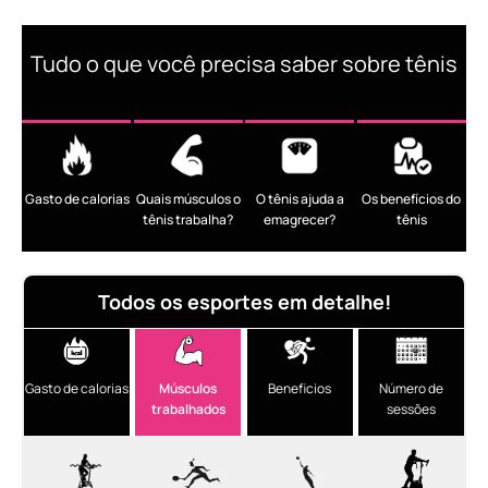
Tudo o que você precisa saber sobre tênis
Gasto de calorias
Quais músculos o
O tênis ajuda a
Os benefícios do
tênis trabalha?
emagrecer?
tênis
Todos os esportes em detalhe!
Gasto de calorias
Músculos
Beneficios
Número de
trabalhados
sessões