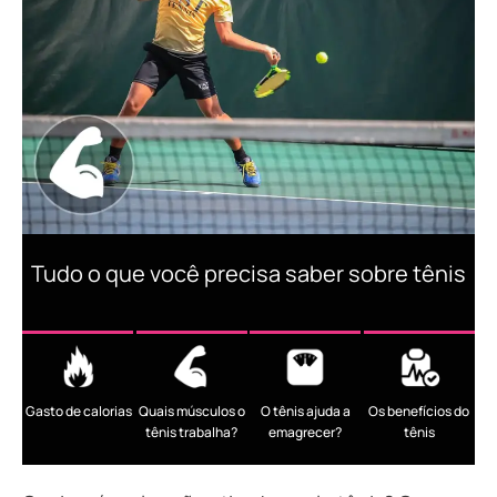
Tudo o que você precisa saber sobre tênis
Gasto de calorias
Quais músculos o
O tênis ajuda a
Os benefícios do
tênis trabalha?
emagrecer?
tênis