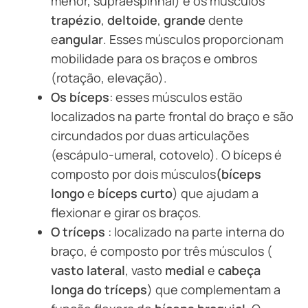
menor, supraespinhal) e os músculos
trapézio
,
deltoide
,
grande
dente
e
angular
. Esses músculos proporcionam
mobilidade para os braços e ombros
(rotação, elevação).
Os bíceps
: esses músculos estão
localizados na parte frontal do braço e são
circundados por duas articulações
(escápulo-umeral, cotovelo). O bíceps é
composto por dois músculos
(bíceps
longo
e
bíceps curto
) que ajudam a
flexionar e girar os braços.
O tríceps
: localizado na parte interna do
braço, é composto por três músculos (
vasto lateral
, vasto
medial
e
cabeça
longa do tríceps
) que complementam a