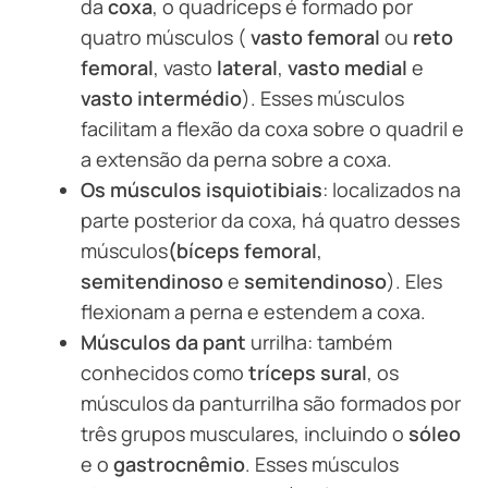
da
coxa
, o quadríceps é formado por
quatro músculos (
vasto femoral
ou
reto
femoral
, vasto
lateral
,
vasto medial
e
vasto intermédio
). Esses músculos
facilitam a flexão da coxa sobre o quadril e
a extensão da perna sobre a coxa.
Os músculos isquiotibiais
: localizados na
parte posterior da coxa, há quatro desses
músculos
(bíceps femoral
,
semitendinoso
e
semitendinoso
). Eles
flexionam a perna e estendem a coxa.
Músculos da pant
urrilha: também
conhecidos como
tríceps sural
, os
músculos da panturrilha são formados por
três grupos musculares, incluindo o
sóleo
e o
gastrocnêmio
. Esses músculos