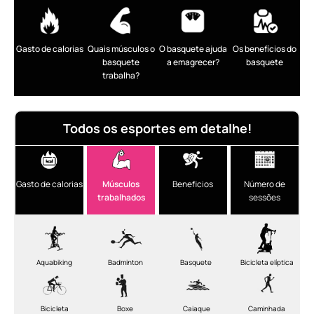
Gasto de calorias
Quais músculos o
O basquete ajuda
Os benefícios do
basquete
a emagrecer?
basquete
trabalha?
Todos os esportes em detalhe!
Gasto de calorias
Músculos
Beneficios
Número de
trabalhados
sessões
Aquabiking
Badminton
Basquete
Bicicleta elíptica
Bicicleta
Boxe
Caiaque
Caminhada