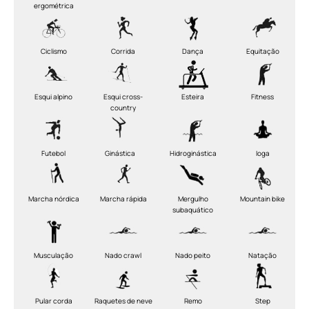
ergométrica
Ciclismo
Corrida
Dança
Equitação
Esqui alpino
Esqui cross-
Esteira
Fitness
country
Futebol
Ginástica
Hidroginástica
Ioga
Marcha nórdica
Marcha rápida
Mergulho
Mountain bike
subaquático
Musculação
Nado crawl
Nado peito
Natação
Pular corda
Raquetes de neve
Remo
Step