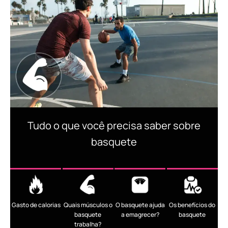
Tudo o que você precisa saber sobre
basquete
Gasto de calorias
Quais músculos o
O basquete ajuda
Os benefícios do
basquete
a emagrecer?
basquete
trabalha?