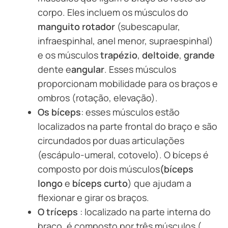
corpo. Eles incluem os músculos do
manguito rotador
(subescapular,
infraespinhal, anel menor, supraespinhal)
e os músculos
trapézio
,
deltoide
,
grande
dente e
angular
. Esses músculos
proporcionam mobilidade para os braços e
ombros (rotação, elevação).
Os bíceps
: esses músculos estão
localizados na parte frontal do braço e são
circundados por duas articulações
(escápulo-umeral, cotovelo). O bíceps é
composto por dois músculos
(bíceps
longo
e
bíceps curto
) que ajudam a
flexionar e girar os braços.
O tríceps
: localizado na parte interna do
braço, é composto por três músculos (