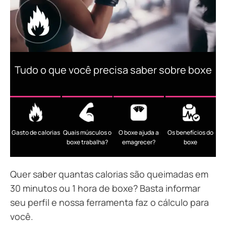
Tudo o que você precisa saber sobre boxe
Gasto de calorias
Quais músculos o
O boxe ajuda a
Os benefícios do
boxe trabalha?
emagrecer?
boxe
Quer saber quantas calorias são queimadas em
30 minutos ou 1 hora de boxe? Basta informar
seu perfil e nossa ferramenta faz o cálculo para
você.