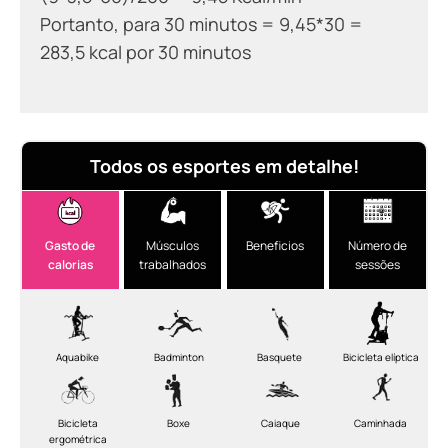
Portanto, para 30 minutos =
9,45*30 =
283,5 kcal por 30 minutos
Todos os esportes em detalhe!
Gasto de
Músculos
Beneficios
Número de
calorias
trabalhados
sessões
Aquabike
Badminton
Basquete
Bicicleta elíptica
Bicicleta
Boxe
Caiaque
Caminhada
ergométrica