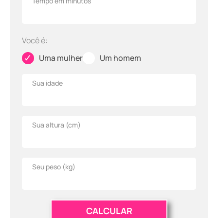
Tempo em minutos
Você é:
✓
✓
Uma mulher
Um homem
Sua idade
Sua altura (
cm
)
Seu peso (
kg
)
CALCULAR