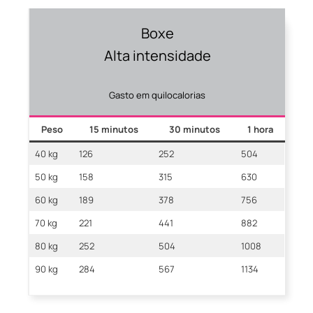
Boxe
Alta intensidade
Gasto em quilocalorias
Peso
15 minutos
30 minutos
1 hora
40 kg
126
252
504
50 kg
158
315
630
60 kg
189
378
756
70 kg
221
441
882
80 kg
252
504
1008
90 kg
284
567
1134