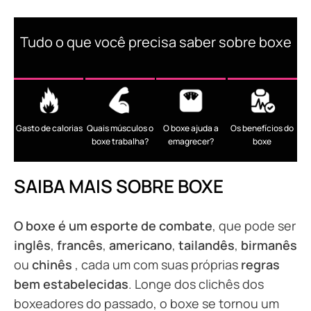
Tudo o que você precisa saber sobre boxe
Gasto de calorias
Quais músculos o
O boxe ajuda a
Os benefícios do
boxe trabalha?
emagrecer?
boxe
SAIBA MAIS SOBRE BOXE
O boxe é um esporte de combate
, que pode ser
inglês
,
francês
,
americano
,
tailandês
,
birmanês
ou
chinês
, cada um com suas próprias
regras
bem estabelecidas
. Longe dos clichês dos
boxeadores do passado, o boxe se tornou um