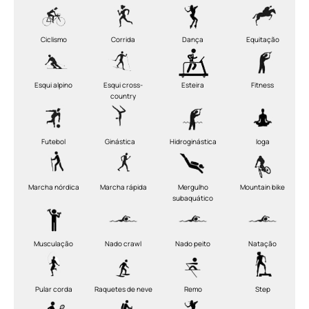
Ciclismo
Corrida
Dança
Equitação
Esqui alpino
Esqui cross-
Esteira
Fitness
country
Futebol
Ginástica
Hidroginástica
Ioga
Marcha nórdica
Marcha rápida
Mergulho
Mountain bike
subaquático
Musculação
Nado crawl
Nado peito
Natação
Pular corda
Raquetes de neve
Remo
Step