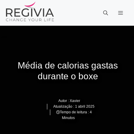
Pular
para
MEN
o
conteúdo
Média de calorias gastas
durante o boxe
Autor :
Xavier
Atualização :
1 abril 2025
Tempo de leitura : 4
Minutos