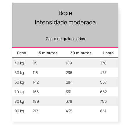
Boxe
Intensidade moderada
Gasto de quilocalorias
Peso
15 minutos
30 minutos
1 hora
40 kg
95
189
378
50 kg
118
236
473
60 kg
142
284
567
70 kg
165
331
662
80 kg
189
378
756
90 kg
213
425
851