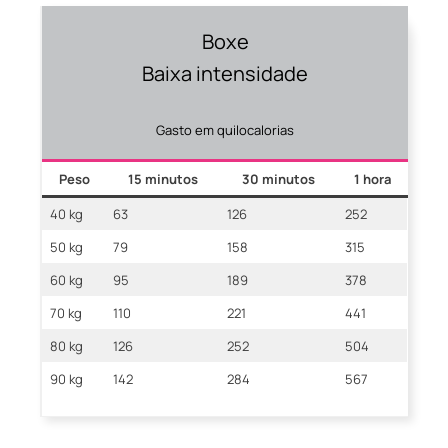
Boxe
Baixa intensidade
Gasto em quilocalorias
Peso
15 minutos
30 minutos
1 hora
40 kg
63
126
252
50 kg
79
158
315
60 kg
95
189
378
70 kg
110
221
441
80 kg
126
252
504
90 kg
142
284
567