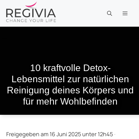
Zum
Inhalt
MEN
springen
10 kraftvolle Detox-
Lebensmittel zur natürlichen
Reinigung deines Körpers und
für mehr Wohlbefinden
Freigegeben am 16 Juni 2025 unter 12h45
·