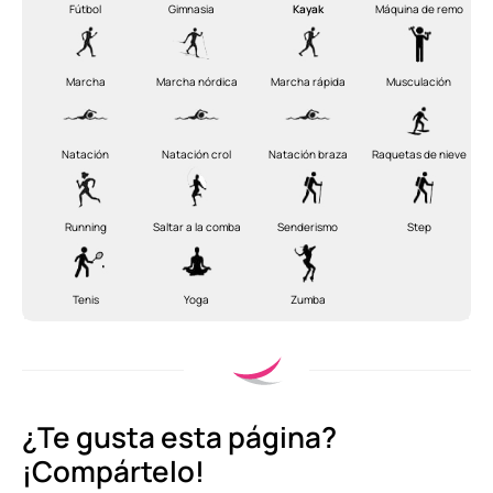
Fútbol
Gimnasia
Kayak
Máquina de remo
Marcha
Marcha nórdica
Marcha rápida
Musculación
Natación
Natación
crol
Natación braza
Raquetas de nieve
Running
Saltar a la comba
Senderismo
Step
Tenis
Yoga
Zumba
¿Te gusta esta página?
¡Compártelo!