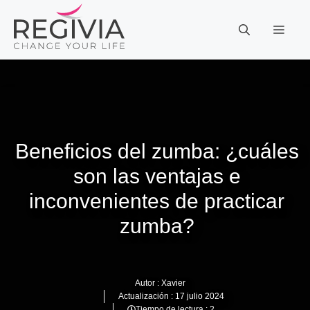
Saltar
al
MEN
contenido
Beneficios del zumba: ¿cuáles
son las ventajas e
inconvenientes de practicar
zumba?
Autor :
Xavier
Actualización :
17 julio 2024
Tiempo de lectura : 2