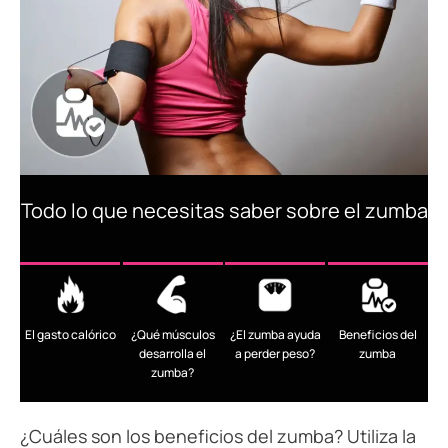
Todo lo que necesitas saber sobre el zumba
El gasto calórico
¿Qué músculos
¿El zumba ayuda
Beneficios del
desarrolla el
a perder peso?
zumba
zumba?
¿Cuáles son los beneficios del zumba? Utiliza la