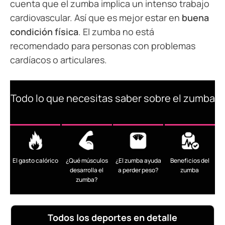
cuenta que el zumba implica un intenso trabajo
cardiovascular. Así que es mejor estar en
buena
condición física
. El zumba no está
recomendado para personas con problemas
cardíacos o articulares.
Todo lo que necesitas saber sobre el zumba
El gasto calórico
¿Qué músculos
¿El zumba ayuda
Beneficios del
desarrolla el
a perder peso?
zumba
zumba?
Todos los deportes en detalle