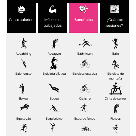
Gasto calórico
Músculos
Beneficios
¿Cuántas
trabajados
sesiones?
Aquabiking
Aquagym
Bádminton
Baile
Baloncesto
Bicicleta elíptica
Bicicleta estática
Bicicleta de
montaña
Boxeo
Buceo
Ciclismo
Cinta de correr
Equitação
Esquí alpino
Esquí de fondo
Fitness