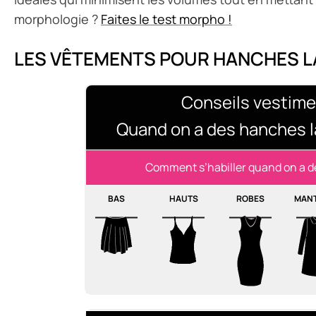
morphologie ?
Faites le test morpho !
LES VÊTEMENTS POUR HANCHES L
Conseils vestime
Quand on a des hanches l
Comment s’habiller quand on a de
BAS
HAUTS
ROBES
MAN