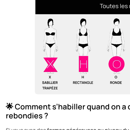
Toutes les
X
H
O
SABLLIER
RECTANGLE
RONDE
TRAPÈZE
🌟 Comment s’habiller quand on a 
rebondies ?
Si vous avez des
formes généreuses au niveau du