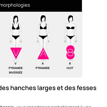
 morphologies
V
A
8
PYRAMIDE
PYRAMIDE
HUIT
INVERSÉE
des hanches larges et des fesses
 bassin
, vous appartenez probablement à une