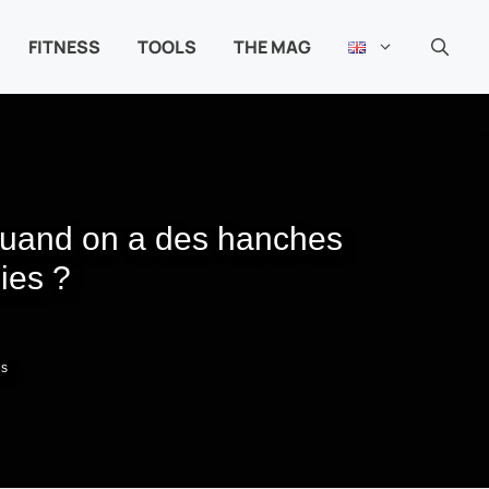
FITNESS
TOOLS
THE MAG
 quand on a des hanches
ies ?
s