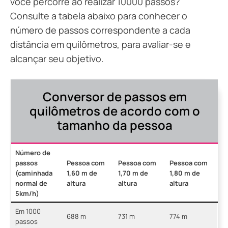
você percorre ao realizar 10000 passos?
Consulte a tabela abaixo para conhecer o
número de passos correspondente a cada
distância em quilômetros, para avaliar-se e
alcançar seu objetivo.
Conversor de passos em
quilômetros de acordo com o
tamanho da pessoa
Número de
passos
Pessoa com
Pessoa com
Pessoa com
(caminhada
1,60 m de
1,70 m de
1,80 m de
normal de
altura
altura
altura
5km/h)
Em 1000
688 m
731 m
774 m
passos