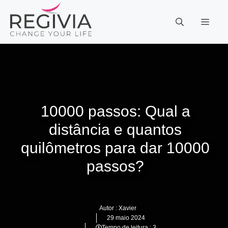
Pular
para
MEN
o
conteúdo
10000 passos: Qual a
distância e quantos
quilômetros para dar 10000
passos?
Autor :
Xavier
29 maio 2024
Tempo de leitura : 3