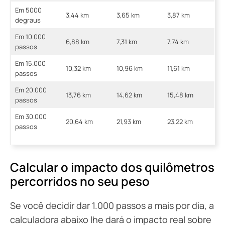
Em 5000
3,44 km
3,65 km
3,87 km
degraus
Em 10.000
6,88 km
7,31 km
7,74 km
passos
Em 15.000
10,32 km
10,96 km
11,61 km
passos
Em 20.000
13,76 km
14,62 km
15,48 km
passos
Em 30.000
20,64 km
21,93 km
23,22 km
passos
Calcular o impacto dos quilômetros
percorridos no seu peso
Se você decidir dar 1.000 passos a mais por dia, a
calculadora abaixo lhe dará o impacto real sobre