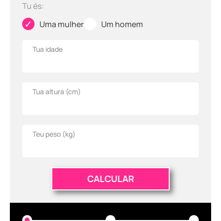
Tu és:
✓
✓
Uma mulher
Um homem
Tua idade
Tua altura (
cm
)
Teu peso (
kg
)
CALCULAR