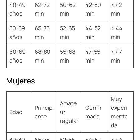
40-49
62-72
50-62
42-50
< 42
años
min
min
min
min
50-59
65-75
52-65
44-52
< 44
años
min
min
min
min
60-69
68-80
55-68
47-55
< 47
años
min
min
min
min
Mujeres
Muy
Amate
Principi
Confir
experi
Edad
ur
ante
mada
menta
regular
da
30-39
65-78
52-65
44-52
< 44