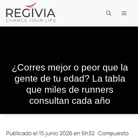
Saltar
al
MEN
contenido
¿Corres mejor o peor que la
gente de tu edad? La tabla
que miles de runners
consultan cada año
Publicado el 15 junio 2026 en 6h32
·
Compuesto