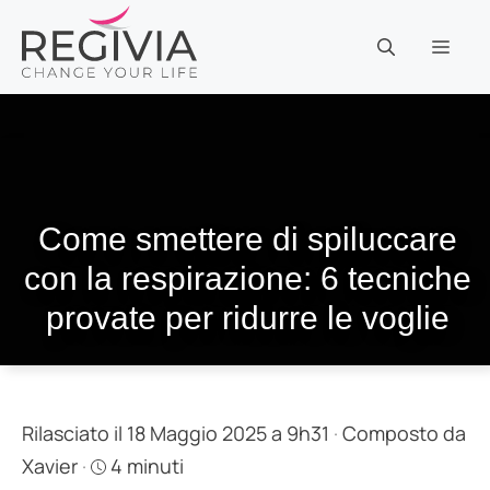
Vai
al
MEN
contenuto
Come smettere di spiluccare
con la respirazione: 6 tecniche
provate per ridurre le voglie
Rilasciato il 18 Maggio 2025 a 9h31
·
Composto da
Xavier
·
4 minuti