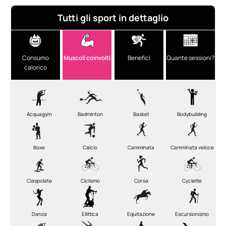
Tutti gli sport in dettaglio
Consumo
Muscoli coinvolti
Benefici
Quante sessioni?
calorico
Acquagym
Badminton
Basket
Bodybuilding
Boxe
Calcio
Camminata
Camminata veloce
Ciaspolate
Ciclismo
Corsa
Cyclette
Danza
Ellittica
Equitazione
Escursionismo