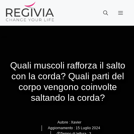
Vai
al
MEN
contenuto
Quali muscoli rafforza il salto
con la corda? Quali parti del
corpo vengono coinvolte
saltando la corda?
Autore :
Xavier
Aggiornamento :
15 Luglio 2024
Tempo di lettura : 3