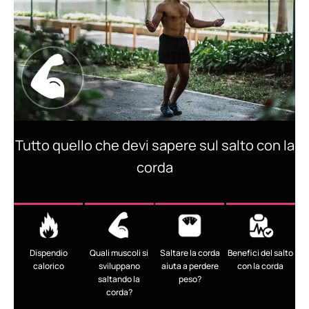
Tutto quello che devi sapere sul salto con la
corda
Dispendio
Quali muscoli si
Saltare la corda
Benefici del salto
calorico
sviluppano
aiuta a perdere
con la corda
saltando la
peso?
corda?