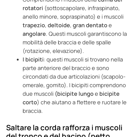
rotatori
(sottoscapolare, infraspinato,
anello minore, sopraspinato) e i muscoli
trapezio
,
deltoide
,
gran dentato
e
angolare
. Questi muscoli garantiscono la
mobilità delle braccia e delle spalle
(rotazione, elevazione).
I bicipiti
: questi muscoli si trovano nella
parte anteriore del braccio e sono
circondati da due articolazioni (scapolo-
omerale, gomito). I bicipiti comprendono
due muscoli
(bicipite lungo
e
bicipite
corto
) che aiutano a flettere e ruotare le
braccia.
Saltare la corda rafforza i muscoli
del tronco e del bacino (petto,