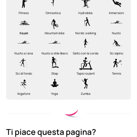
Fitness
Ginnastica
Hydrobike
Immersioni
Kayak
Mountain bike
Nordic walking
Nuoto
Nuoto a rana
Nuoto a stile libero
Salto con la corda
Sci alpino
Sci di fondo
Step
Tapis roulant
Tennis
Vogatore
Yoga
Zumba
Ti piace questa pagina?