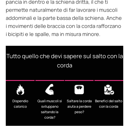
pancia in dentro e la schiena dritta, il che ti
permette naturalmente di far lavorare i muscoli
addominali e la parte bassa della schiena. Anche
i movimenti delle braccia con la corda rafforzano
i bicipiti e le spalle, ma in misura minore.
Tutto quello che devi sapere sul salto con la
corda
Dispendio
Quali muscoli si
Saltare la corda
Benefici del salto
calorico
sviluppano
aiuta a perdere
con la corda
saltando la
peso?
corda?